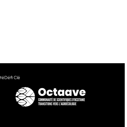
ité
Défi Clé