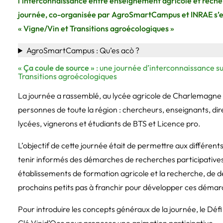
l’interconnaissance entre enseignement agricole et reche
journée, co-organisée par AgroSmartCampus et INRAE s’es
« Vigne/Vin et Transitions agroécologiques »
AgroSmartCampus : Qu’es acò ?
« Ça coule de source »
: une journée d’interconnaissance sur
Transitions agroécologiques
La journée a rassemblé, au lycée agricole de Charlemagne
personnes de toute la région : chercheurs, enseignants, dir
lycées, vignerons et étudiants de BTS et Licence pro.
L’objectif de cette journée était de permettre aux différent
tenir informés des démarches de recherches participatives
établissements de formation agricole et la recherche, de dé
prochains petits pas à franchir pour développer ces démar
Pour introduire les concepts généraux de la journée, le Défi