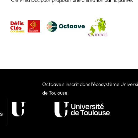
Clé Vinid’Occ pour proposer une animation participative.
Octaave s’inscrit dans l’écosystème Univers
de Toulouse