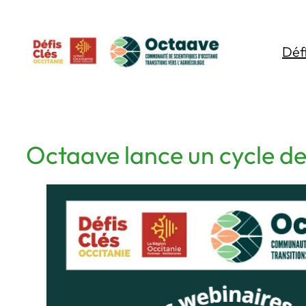
Aller
au
Déf
contenu
Octaave lance un cycle d