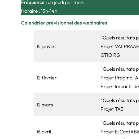
Fréquence
: un jeudi par mois
Horaire
: 13h-14h
Calendrier prévisionnel des webinaires
“Quels résultats 
15 janvier
Projet VALPRAAE
GTIO RG
“Quels résultats 
12 février
Projet PragmaTA
Projet Impacts des
“Quels résultats 
12 mars
Projet TA3
“Quels résultats 
16 avril
Projet El CantABi